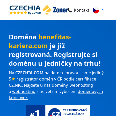
Kontakt
Doména
benefitas-
kariera.com
je již
registrovaná. Registrujte si
doménu u jedničky na trhu!
Na
CZECHIA.COM
najdete tu pravou. Jsme jediný
5
★
registrátor domén v ČR podle
certifikace
CZ.NIC
. Najdete u nás
domény
,
webhosting
a
webhosting
s největším výběrem
doménových
koncovek
.