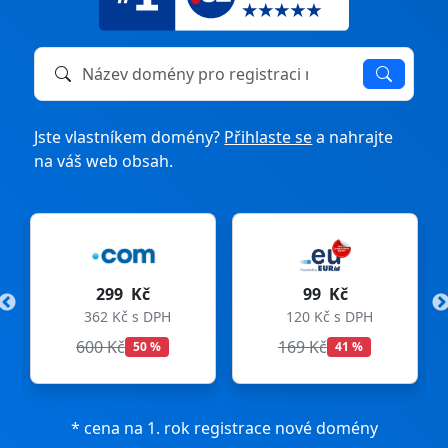
Název domény k registraci nebo převodu
Jste vlastníkem domény?
Přihlaste se
a nahrajte
na váš web obsah.
299 Kč
99 Kč
362 Kč s DPH
120 Kč s DPH
600 Kč
169 Kč
50 %
41 %
* cena na 1. rok registrace nové domény